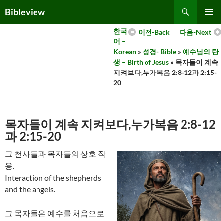
Skip
Search
Bibleview
to
PRIMAR
content
한국
이전-Back
다음-Next
MENU
어 –
Korean
»
성경- Bible
»
예수님의 탄
생 – Birth of Jesus
» 목자들이 계속
지켜보다,누가복음 2:8-12과 2:15-
20
목자들이 계속 지켜보다,누가복음 2:8-12
과 2:15-20
그 천사들과 목자들의 상호 작
용.
Interaction of the shepherds
and the angels.
그 목자들은 예수를 처음으로