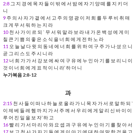
2:8
그 지 경 에 목 자 들 이 밖 에 서 밤 에 자 기 양 떼 를 지 키 더
니
9
주 의 사 자 가 곁 에 서 고 주 의 영 광 이 저 희 를 두 루 비 취 매
크 게 무 서 워 하 는 지 라
10
천 사 가 이 르 되 ` 무 서 워 말 라 보 라 내 가 온 백 성 에 게 미
칠 큰 기 쁨 의 좋 은 소 식 을 너 희 에 게 전 하 노 라
11
오 늘 날 다 윗 의 동 네 에 너 희 를 위 하 여 구 주 가 나 셨 으 니
곧 그 리 스 도 주 시 니 라
12
너 희 가 가 서 강 보 에 싸 여 구 유 에 누 인 아 기 를 보 리 니 이
것 이 너 희 에 게 표 적 이 니 라’ 하 더 니
누가복음 2:8-12
과
2:15
천 사 들 이 떠 나 하 늘 로 올 라 가 니 목 자 가 서 로 말 하 되 `
이 제 베 들 레 헴 까 지 가 서 주 께 서 우 리 에 게 알 리 신 바 이 이
루 어 진 일 을 보 자’ 하 고
16
빨 리 가 서 마 리 아 와 요 셉 과 구 유 에 누 인 아 기 를 찾 아 서
17
보 고 천 사 가 자 기 들 에 게 이 아 기 에 대 하 여 말 한 것 을 고