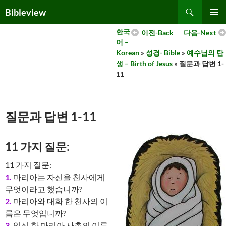
Skip
Search
Bibleview
to
PRIMAR
content
한국
이전-Back
다음-Next
MENU
어 –
Korean
»
성경- Bible
»
예수님의 탄
생 – Birth of Jesus
» 질문과 답변 1-
11
질문과 답변 1-11
11 가지 질문:
11 가지 질문:
1.
마리아는 자신을 천사에게
무엇이라고 했습니까?
2.
마리아와 대화 한 천사의 이
름은 무엇입니까?
3.
임신 한 마리아 사촌의 이름