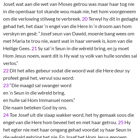
Josef, wat aan die wet van Moses getrou was maar haar tog nie
in die openbaar tot skande wou maak nie, het hom voorgeneem
om die verlowing stilweg te verbreek.
20
Terwyl hy dit in gedagte
gehad het, het daar ‘n engel van die Here in ‘n droom aan hom
verskyn en gesê: “Josef seun van Dawid, moenie bang wees om
met Maria te trou nie, want wat in haar verwek is, kom van die
Heilige Gees.
21
Sy sal ‘n Seun in die wêreld bring, en jy moet
Hom Jesus noem, want dit is Hy wat sy volk van hulle sondes sal
verlos.”
22
Dit het alles gebeur sodat die woord wat die Here deur sy
profeet gesê het, vervul sou word:
23
“Die maagd sal swanger word
en ‘n Seun in die wêreld bring,
en hulle sal Hom Immanuel noem.”
Die naam beteken God by ons.
24
Toe Josef uit die slaap wakker word, het hy gemaak soos die
engel van die Here hom beveel het en met haar getrou.
25
Hy
het egter nie met haar omgang gehad voordat sy haar Seun in
die wêreld gebring het nie. En Josef het Hom Jesus genoem.