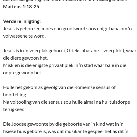
Matteus 1:18-25
Verdere inligting:
Jesus is gebore en moes dan grootword soos enige baba om ‘n
volwassene te word.
Jesus is in ‘n voerplak gebore ( Grieks phatane – voerplek ), waar
die diere gewoon het.
Miskien is die enigste privaat plek in ‘n stad waar baie in die
oopte gewoon het.
Hulle het gekom as gevolg van die Romeinse sensus of
hooftelling.
Na voltooiing van die sensus sou hulle almal na hul tuisdorpe
terugkeer.
Die Joodse gewoonte by die geboorte van ‘n kind wat in ‘n
fisiese huis gebore is, was dat musikante gespeel het as dit ‘n