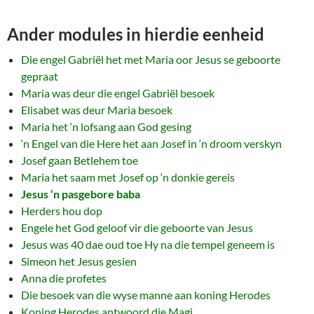
Ander modules in hierdie eenheid
Die engel Gabriël het met Maria oor Jesus se geboorte
gepraat
Maria was deur die engel Gabriël besoek
Elisabet was deur Maria besoek
Maria het ‘n lofsang aan God gesing
‘n Engel van die Here het aan Josef in ‘n droom verskyn
Josef gaan Betlehem toe
Maria het saam met Josef op ‘n donkie gereis
Jesus ‘n pasgebore baba
Herders hou dop
Engele het God geloof vir die geboorte van Jesus
Jesus was 40 dae oud toe Hy na die tempel geneem is
Simeon het Jesus gesien
Anna die profetes
Die besoek van die wyse manne aan koning Herodes
Koning Herodes antwoord die Magi