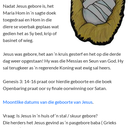
Nadat Jesus gebore is, het
Maria Hom in ‘n sagte doek
toegedraai en Hom in die
diere se voerbak geplaas wat
gedien het as Sy bed, krip of
basinet of wieg.
Jesus was gebore, het aan ‘n kruis gesterf en het op die derde
dag weer opgestaan! Hy was die Messias en Seun van God. Hy
sal terugkeer as ‘n regerende Koning wat ewig sal heers.
Genesis 3: 14-16 praat oor hierdie geboorte en die boek
Openbaring praat oor sy finale oorwinning oor Satan.
Moontlike datums van die geboorte van Jesus
.
Vraag: Is Jesus in ‘n huis of ‘n stal / skuur gebore?
Die herders het Jesus gevind as ‘n pasgebore baba ( Grieks