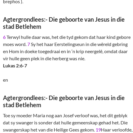
brephos ).
Agtergrondlees:- Die geboorte van Jesus in die
stad Betlehem
6
Terwyl hulle daar was, het die tyd gekom dat haar kind gebore
moes word.
7
Sy het haar Eerstelingseun in die wêreld gebring
en Hom in doeke toegedraai en in ‘n krip neergelê, omdat daar
vir hulle geen plek in die herberg was nie.
Lukas 2:6-7
en
Agtergrondlees:- Die geboorte van Jesus in die
stad Betlehem
Toe sy moeder Maria nog aan Josef verloof was, het dit geblyk
dat sy swanger is sonder dat hulle gemeenskap gehad het. Die
swangerskap het van die Heilige Gees gekom.
19
Haar verloofde,