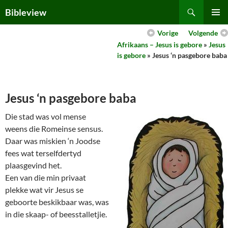
Skip
Search
Bibleview
to
PRIMAR
content
Vorige
Volgende
MENU
Afrikaans – Jesus is gebore
»
Jesus
is gebore
» Jesus ‘n pasgebore baba
Jesus ‘n pasgebore baba
Die stad was vol mense
weens die Romeinse sensus.
Daar was miskien ‘n Joodse
fees wat terselfdertyd
plaasgevind het.
Een van die min privaat
plekke wat vir Jesus se
geboorte beskikbaar was, was
in die skaap- of beesstalletjie.