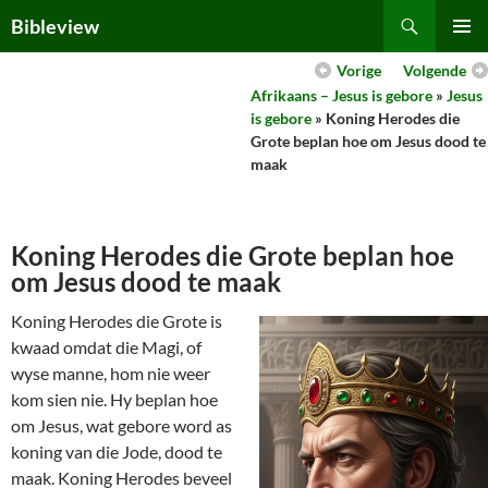
Skip
Search
Bibleview
to
PRIMAR
content
Vorige
Volgende
MENU
Afrikaans – Jesus is gebore
»
Jesus
is gebore
» Koning Herodes die
Grote beplan hoe om Jesus dood te
maak
Koning Herodes die Grote beplan hoe
om Jesus dood te maak
Koning Herodes die Grote is
kwaad omdat die Magi, of
wyse manne, hom nie weer
kom sien nie. Hy beplan hoe
om Jesus, wat gebore word as
koning van die Jode, dood te
maak. Koning Herodes beveel