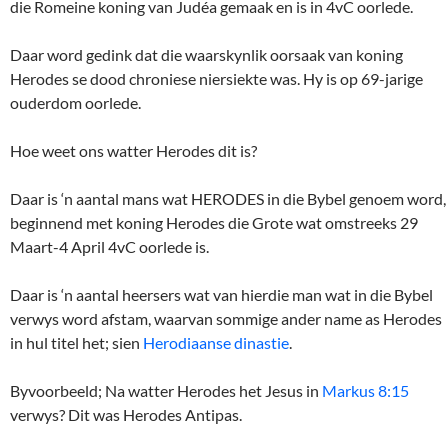
die Romeine koning van Judéa gemaak en is in 4vC oorlede.
Daar word gedink dat die waarskynlik oorsaak van koning
Herodes se dood chroniese niersiekte was. Hy is op 69-jarige
ouderdom oorlede.
Hoe weet ons watter Herodes dit is?
Daar is ‘n aantal mans wat HERODES in die Bybel genoem word,
beginnend met koning Herodes die Grote wat omstreeks 29
Maart-4 April 4vC oorlede is.
Daar is ‘n aantal heersers wat van hierdie man wat in die Bybel
verwys word afstam, waarvan sommige ander name as Herodes
in hul titel het; sien
Herodiaanse dinastie
.
Byvoorbeeld; Na watter Herodes het Jesus in
Markus 8:15
verwys? Dit was Herodes Antipas.