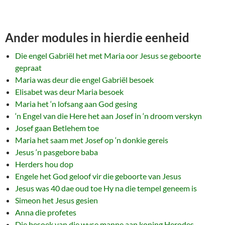
Ander modules in hierdie eenheid
Die engel Gabriël het met Maria oor Jesus se geboorte
gepraat
Maria was deur die engel Gabriël besoek
Elisabet was deur Maria besoek
Maria het ‘n lofsang aan God gesing
‘n Engel van die Here het aan Josef in ‘n droom verskyn
Josef gaan Betlehem toe
Maria het saam met Josef op ‘n donkie gereis
Jesus ‘n pasgebore baba
Herders hou dop
Engele het God geloof vir die geboorte van Jesus
Jesus was 40 dae oud toe Hy na die tempel geneem is
Simeon het Jesus gesien
Anna die profetes
Die besoek van die wyse manne aan koning Herodes