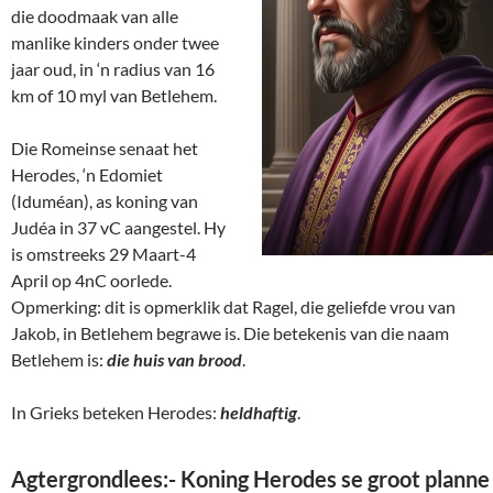
die doodmaak van alle
manlike kinders onder twee
jaar oud, in ‘n radius van 16
km of 10 myl van Betlehem.
Die Romeinse senaat het
Herodes, ‘n Edomiet
(Iduméan), as koning van
Judéa in 37 vC aangestel. Hy
is omstreeks 29 Maart-4
April op 4nC oorlede.
Opmerking: dit is opmerklik dat Ragel, die geliefde vrou van
Jakob, in Betlehem begrawe is. Die betekenis van die naam
Betlehem is:
die huis van brood
.
In Grieks beteken Herodes:
heldhaftig
.
Agtergrondlees:- Koning Herodes se groot planne