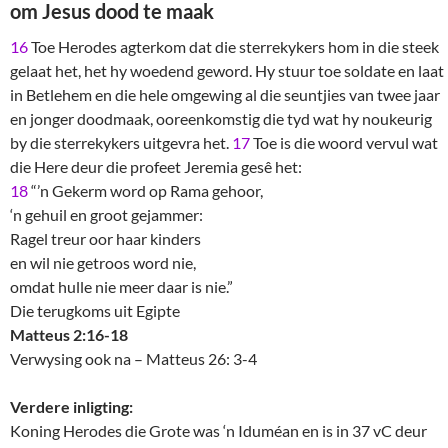
om Jesus dood te maak
16
Toe Herodes agterkom dat die sterrekykers hom in die steek
gelaat het, het hy woedend geword. Hy stuur toe soldate en laat
in Betlehem en die hele omgewing al die seuntjies van twee jaar
en jonger doodmaak, ooreenkomstig die tyd wat hy noukeurig
by die sterrekykers uitgevra het.
17
Toe is die woord vervul wat
die Here deur die profeet Jeremia gesê het:
18
“’n Gekerm word op Rama gehoor,
‘n gehuil en groot gejammer:
Ragel treur oor haar kinders
en wil nie getroos word nie,
omdat hulle nie meer daar is nie.”
Die terugkoms uit Egipte
Matteus 2:16-18
Verwysing ook na – Matteus 26: 3-4
Verdere inligting:
Koning Herodes die Grote was ‘n Iduméan en is in 37 vC deur